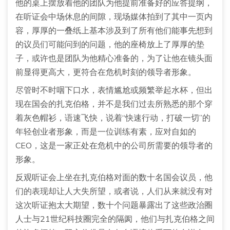
他的桌上摆放着他的团队为他提前准备好的应答提纲，
在听证会中场休息的间隙，现场媒体拍到了其中一页内
容，厚厚的一叠纸上基本涉及到了所有他们能事先想到
的议员们可能问到的问题，他的座椅放上了厚厚的垫
子，或许也是团队为他精心准备的，为了让他在镜头面
前显得更高大，更符合在危机时刻的领导者形象。
尽管时不时咽下口水，表情尴尬或频繁举起水杯，但出
现在国会的扎克伯格，并不是我们过去所熟悉的那个穿
着灰色帽衫，语速飞快，说着“快速行动，打破一切”的
年轻创业者形象，而是一位训练有素，应对自如的
CEO，这是一家正处在危机中的公司所需要的领导者的
形象。
反观听证会上坐在扎克伯格对面的数十名国会议员，他
们的表现却让人大失所望，或者说，人们从来就没有对
这次听证抱太大期望，数十个问题暴露出了这些政治圈
人士与21世纪科技圈完全的隔阂，他们与扎克伯格之间