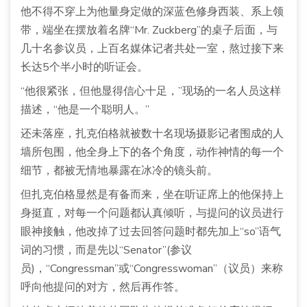
他不得不穿上为他量身定做的深蓝色修身西装、系上领
带，端坐在摆放着名牌“Mr. Zuckberg”的桌子后面，与
几十名参议员，上百名媒体记者共处一室，熬过接下来
长达5个半小时的听证会。
“他很紧张，但他显得信心十足，”现场的一名人员这样
描述，“他是一个聪明人。”
还未落座，扎克伯格就被数十名现场摄影记者围成的人
墙所包围，他全身上下的各个角度，动作神情的每一个
细节，都被无情地暴露在冰冷的镜头前。
但扎克伯格显然是有备而来，坐在听证席上的他保持上
身挺直，对每一个问题都认真倾听，与提问的议员进行
眼神接触，他改掉了过去回答问题时都先加上“so”语气
词的习惯，而是先以“Senator”(参议
员)，“Congressman”或“Congresswoman”（议员）来称
呼向他提问的对方，然后再作答。