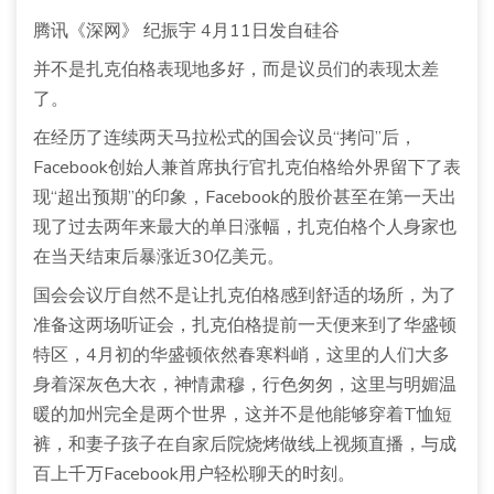
腾讯《深网》 纪振宇 4月11日发自硅谷
并不是扎克伯格表现地多好，而是议员们的表现太差
了。
在经历了连续两天马拉松式的国会议员“拷问”后，
Facebook创始人兼首席执行官扎克伯格给外界留下了表
现“超出预期”的印象，Facebook的股价甚至在第一天出
现了过去两年来最大的单日涨幅，扎克伯格个人身家也
在当天结束后暴涨近30亿美元。
国会会议厅自然不是让扎克伯格感到舒适的场所，为了
准备这两场听证会，扎克伯格提前一天便来到了华盛顿
特区，4月初的华盛顿依然春寒料峭，这里的人们大多
身着深灰色大衣，神情肃穆，行色匆匆，这里与明媚温
暖的加州完全是两个世界，这并不是他能够穿着T恤短
裤，和妻子孩子在自家后院烧烤做线上视频直播，与成
百上千万Facebook用户轻松聊天的时刻。